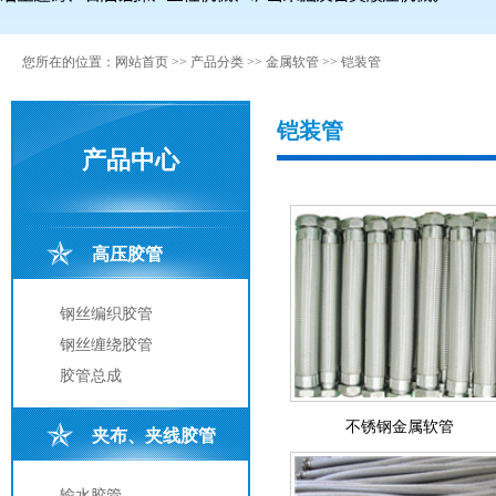
您所在的位置：
网站首页
>>
产品分类
>>
金属软管
>>
铠装管
铠装管
产品中心
高压胶管
钢丝编织胶管
钢丝缠绕胶管
胶管总成
不锈钢金属软管
夹布、夹线胶管
输水胶管