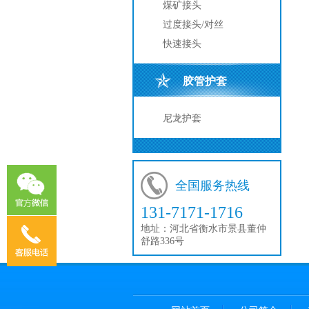
煤矿接头
过度接头/对丝
快速接头
胶管护套
尼龙护套
全国服务热线
131-7171-1716
地址：
河北省衡水市景县董仲
舒路336号