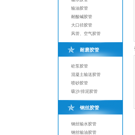
输油胶管
耐酸碱胶管
大口径胶管
风管、空气胶管
耐磨胶管
砼泵胶管
混凝土输送胶管
喷砂胶管
吸沙/排泥胶管
钢丝胶管
钢丝输水胶管
钢丝输油胶管