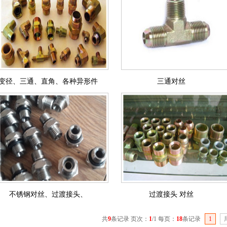
变径、三通、直角、各种异形件
三通对丝
不锈钢对丝、过渡接头、
过渡接头 对丝
共
9
条记录 页次：
1
/1 每页：
18
条记录
1