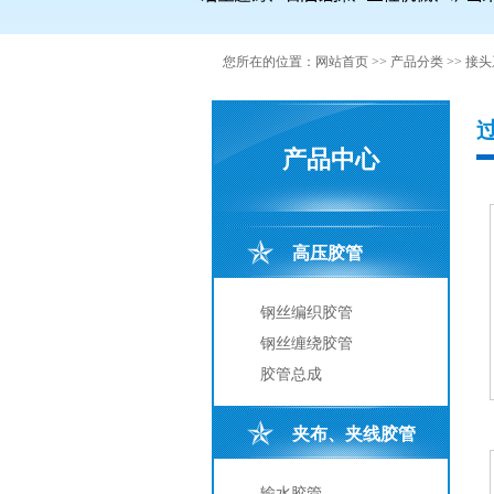
您所在的位置：
网站首页
>>
产品分类
>>
接头
产品中心
高压胶管
钢丝编织胶管
钢丝缠绕胶管
胶管总成
夹布、夹线胶管
输水胶管