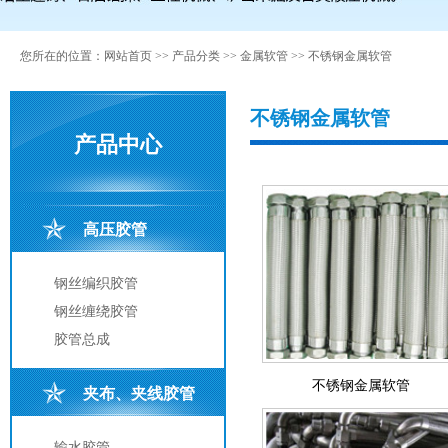
您所在的位置：
网站首页
>>
产品分类
>>
金属软管
>>
不锈钢金属软管
不锈钢金属软管
产品中心
高压胶管
钢丝编织胶管
钢丝缠绕胶管
胶管总成
不锈钢金属软管
夹布、夹线胶管
输水胶管