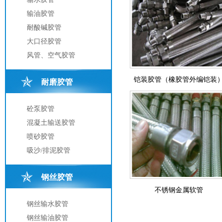
输油胶管
耐酸碱胶管
大口径胶管
风管、空气胶管
铠装胶管（橡胶管外编铠装
耐磨胶管
砼泵胶管
混凝土输送胶管
喷砂胶管
吸沙/排泥胶管
钢丝胶管
不锈钢金属软管
钢丝输水胶管
钢丝输油胶管