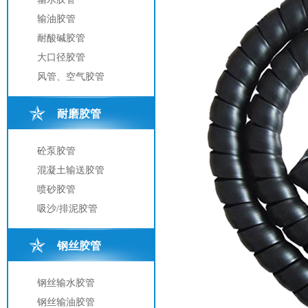
输油胶管
耐酸碱胶管
大口径胶管
风管、空气胶管
耐磨胶管
砼泵胶管
混凝土输送胶管
喷砂胶管
吸沙/排泥胶管
钢丝胶管
钢丝输水胶管
钢丝输油胶管