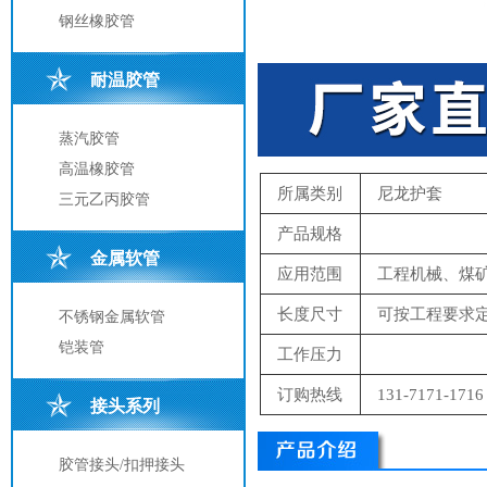
钢丝橡胶管
耐温胶管
蒸汽胶管
高温橡胶管
所属类别
尼龙护套
三元乙丙胶管
产品规格
金属软管
应用范围
工程机械、煤
长度尺寸
可按工程要求
不锈钢金属软管
铠装管
工作压力
订购热线
131-7171-1716
接头系列
胶管接头/扣押接头